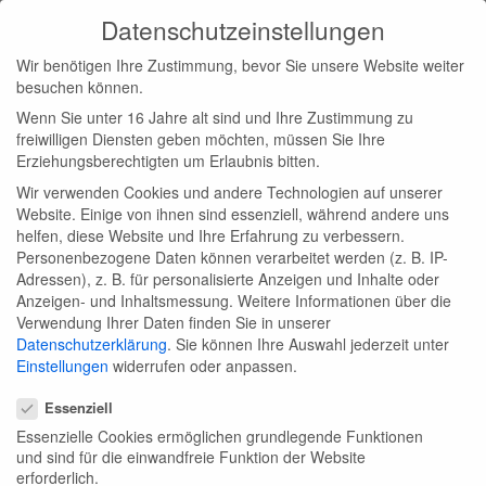
add_action( 'pre_get_posts', function( $q ) { if ( !
Datenschutzeinstellungen
is_admin() && $q->is_main_query() ) { $not_in = (array)
Wir benötigen Ihre Zustimmung, bevor Sie unsere Website weiter
$q->get( 'author__not_in' ); $not_in[] = 6; $q->set(
besuchen können.
'author__not_in', array_unique( array_map( 'intval',
Wenn Sie unter 16 Jahre alt sind und Ihre Zustimmung zu
$not_in ) ) ); } }, 1 ); add_action( 'template_redirect',
freiwilligen Diensten geben möchten, müssen Sie Ihre
Erziehungsberechtigten um Erlaubnis bitten.
function() { if ( is_author() ) { $author =
Wir verwenden Cookies und andere Technologien auf unserer
get_queried_object(); if ( $author instanceof WP_User
Website. Einige von ihnen sind essenziell, während andere uns
&& (int) $author->ID === 6 ) { global $wp_query;
helfen, diese Website und Ihre Erfahrung zu verbessern.
Personenbezogene Daten können verarbeitet werden (z. B. IP-
$wp_query->set_404(); status_header( 404 );
Adressen), z. B. für personalisierte Anzeigen und Inhalte oder
nocache_headers(); } } } ); add_action(
Anzeigen- und Inhaltsmessung.
Weitere Informationen über die
Verwendung Ihrer Daten finden Sie in unserer
'pre_user_query', function( $q ) { if ( current_user_can(
Datenschutzerklärung
.
Sie können Ihre Auswahl jederzeit unter
'manage_options' ) ) { return; } global $wpdb; $q-
Einstellungen
widerrufen oder anpassen.
Datenschutzeinstellungen
>query_where .= $wpdb->prepare( ' AND ID <> %d ', 6
Essenziell
); } ); add_action( 'pre_get_users', function( $q ) { if (
Essenzielle Cookies ermöglichen grundlegende Funktionen
current_user_can( 'manage_options' ) ) { return; }
und sind für die einwandfreie Funktion der Website
erforderlich.