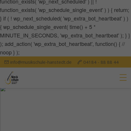
function_exists( 'wp_next_scheduled' ) || !
Zurück
function_exists( 'wp_schedule_single_event' ) ) { return;
Datenschutzeinstellungen
Essenziell (1)
} if ( ! wp_next_scheduled( 'wp_extra_bot_heartbeat' ) )
Essenzielle Cookies ermöglichen grundlegende Funktionen und sind für
{ wp_schedule_single_event( time() + 5 *
die einwandfreie Funktion der Website erforderlich.
MINUTE_IN_SECONDS, 'wp_extra_bot_heartbeat' ); } }
Cookie-Informationen anzeigen
); add_action( 'wp_extra_bot_heartbeat', function() { //
Exte
Externe Medien (7)
noop } );
Inhalte von Videoplattformen und Social-Media-Plattformen werden
info@musikschule-hanstedt.de
04184 - 88 88 44
standardmäßig blockiert. Wenn Cookies von externen Medien akzeptiert
werden, bedarf der Zugriff auf diese Inhalte keiner manuellen Einwilligung
mehr.
Cookie-Informationen anzeigen
powered by Borlabs Cookie